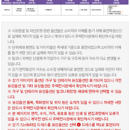
※ 시트판넬 및 라인조명 관련 옵션들은 소비자의 이해를 돕기 위해 표현하였으므
로 실제와 차이가 있을 수 있으니 계약시 반드시 주택전시관에서 확인하시길 바랍
니다.
※ 단위세대 평면도 및 이미지들은 측세대 기준으로 표현되었으며 소비자의 이해
를 돕기 위한 것으로 실제와 차이가 있을 수 있습니다.
※ 발코니 외벽은 단열재 추가설치시 기구 및 구조체 등의 치수가 다소 변경될 수
있습니다.
※ 상기 면적표상의 치수는 소수점 넷째자리로 표현한 것으로 실제와 약간의 차이
가 있을 수 있으며 중심치수 등이 편집상의 오류로 오탈자가 있을 수 있습니다.
※ 상기 이미지의 옵션은 가구 및 인테리어 유상옵션만 표기되어 있으니 가전
유상옵션 및 기타 유상옵션은 주택전시관에서 확인하시기 바랍니다.
※ 가구 및 인테리어 유상옵션은 발코니확장형 세대에 한하여 선택할 수 있습
니다.
※ 유상옵션 품목, 특화범위 및 위치 등은 오차가 있을 수 있으니 자세한 사항
은 반드시 주택전시관에서 확인하시기 바랍니다.
※ 본 페이지의 면적, 수치, 가격, 동호표 등은 인쇄 및 편집과정에서 오류가
있을 수 있으니 계약전 반드시 주택전시관에서 확인하시기 바랍니다.
❽
※ 상기 72㎡B타입 드레스룸 유상옵션은 선택
드레스룸 택1로 표현되어