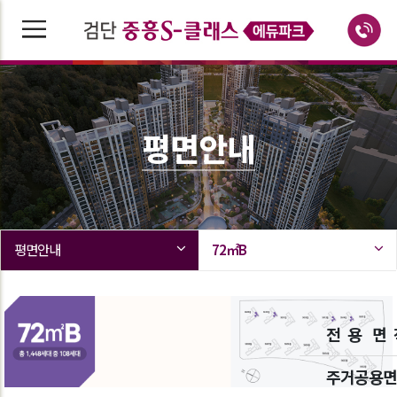
평면안내
평면안내
72㎡B
전 용 면 
주거공용면